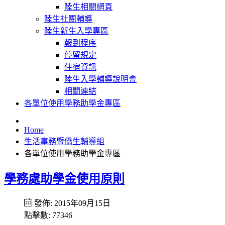
陸生相關網頁
陸生社團輔導
陸生新生入學專區
報到程序
停留規定
住宿資訊
陸生入學輔導說明會
相關連結
各單位使用學務助學金專區
Home
生活事務暨僑生輔導組
各單位使用學務助學金專區
學務處助學金使用原則
發佈: 2015年09月15日
點擊數: 77346