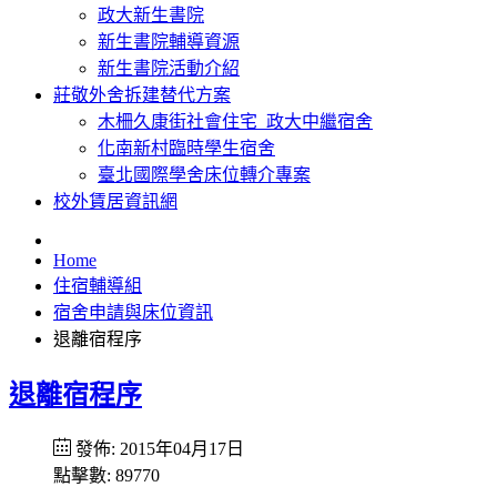
政大新生書院
新生書院輔導資源
新生書院活動介紹
莊敬外舍拆建替代方案
木柵久康街社會住宅_政大中繼宿舍
化南新村臨時學生宿舍
臺北國際學舍床位轉介專案
校外賃居資訊網
Home
住宿輔導組
宿舍申請與床位資訊
退離宿程序
退離宿程序
發佈: 2015年04月17日
點擊數: 89770