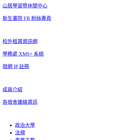
山居學習暨休閒中心
新生書院 FB 粉絲專頁
校外租賃資訊網
學務處 XMS+ 系統
宿網 IP 註冊
成員介紹
各宿舍連絡資訊
政治大學
法規