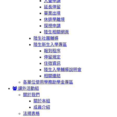
入臺申請
延長停留
畢業出境
休退學離境
探視申請
陸生相關網頁
陸生社團輔導
陸生新生入學專區
報到程序
停留規定
住宿資訊
陸生入學輔導說明會
相關連結
各單位使用學務助學金專區
課外活動組
關於我們
關於本組
成員介紹
法規表格