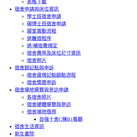
表格下載
宿舍申請與床位資訊
學士班宿舍申請
碩博士班宿舍申請
寢室異動流程
退離宿程序
退/補宿費規定
宿舍費用及床位尺寸資訊
宿舍照片
宿舍銷記點與申訴
宿舍違規記點銷點流程
宿舍獎懲申訴
宿舍場地導覽與參訪申請
各宿舍照片
宿舍硬體導覽與參訪
宿舍場地借用
自強十舍C棟B1餐廳
宿舍生活資訊
新生書院