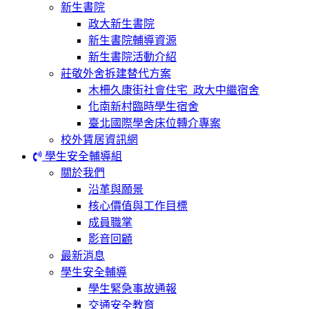
新生書院
政大新生書院
新生書院輔導資源
新生書院活動介紹
莊敬外舍拆建替代方案
木柵久康街社會住宅_政大中繼宿舍
化南新村臨時學生宿舍
臺北國際學舍床位轉介專案
校外賃居資訊網
學生安全輔導組
關於我們
沿革與願景
核心價值與工作目標
成員職掌
影音回顧
最新消息
學生安全輔導
學生緊急事故通報
交通安全教育