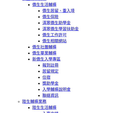
僑生生活輔導
僑生居留、重入境
僑生保險
清寒僑生助學金
清寒僑生學習扶助金
僑生工作許可
僑生相關網站
僑生社團輔導
僑生畢業輔導
新僑生入學專區
報到註冊
居留規定
住宿
獎助學金
入學輔導說明會
聯絡資訊
陸生輔導業務
陸生生活輔導