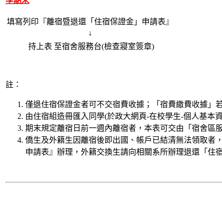
學期末
填寫列印『離宿暨退還「住宿保證金」申請表』
↓
持上表 至宿舍服務台(檢查寢室簽章)
註：
僅退住宿保證金者可不交宿費收據；「宿費繳費收據」若遺
由住宿組造冊匯入同學(於政大網頁-在校學生-個人基本
期末規定離宿日前一週內離宿者，本表可交由「宿舍區服
僑生及外籍生因離宿後即出國、帳戶已結清無法領取者
申請表』辦理，外籍交換生請向相關系所辦理退還「住