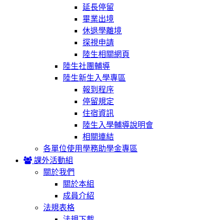
延長停留
畢業出境
休退學離境
探視申請
陸生相關網頁
陸生社團輔導
陸生新生入學專區
報到程序
停留規定
住宿資訊
陸生入學輔導說明會
相關連結
各單位使用學務助學金專區
課外活動組
關於我們
關於本組
成員介紹
法規表格
法規下載