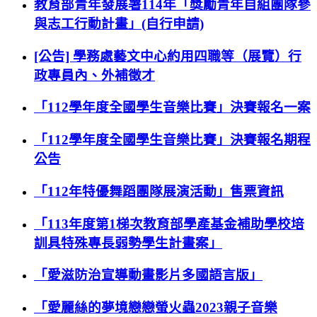
教育部青年發展署114年「獎勵青年自組團隊參
與志工行動計畫」(自行申請)
[公告] 學務處藝文中心約用四職等（展覽）行
政專員內、外補徵才
「112學年度全國學生音樂比賽」決賽報名一案
「112學年度全國學生音樂比賽」決賽報名期程
公告
「112年特優舞蹈團隊展演活動」售票資訊
「113年度第1梯次教育部學產基金補助學校培
訓具特殊專長弱勢學生計畫案」
「愛滋防治宣導動畫影片多國語言版」
「愛麗絲的夢境戀戀螢火蟲2023親子音樂