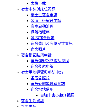
表格下載
宿舍申請與床位資訊
學士班宿舍申請
碩博士班宿舍申請
寢室異動流程
退離宿程序
退/補宿費規定
宿舍費用及床位尺寸資訊
宿舍照片
宿舍銷記點與申訴
宿舍違規記點銷點流程
宿舍獎懲申訴
宿舍場地導覽與參訪申請
各宿舍照片
宿舍硬體導覽與參訪
宿舍場地借用
自強十舍C棟B1餐廳
宿舍生活資訊
新生書院