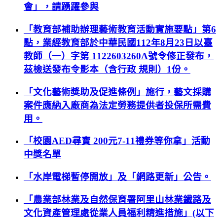
會」，請踴躍參與
「教育部補助辦理藝術教育活動實施要點」第6
點，業經教育部於中華民國112年8月23日以臺
教師（一）字第 1122603260A號令修正發布，
茲檢送發布令影本（含行政 規則）1份。
「文化藝術獎助及促進條例」施行，藝文採購
案件應納入廠商為法定勞務提供者投保所需費
用。
「校園AED尋寶 200元7-11禮券等你拿」活動
中獎名單
「水岸電梯暫停開放」及「網路更新」公告。
「農業部林業及自然保育署阿里山林業鐵路及
文化資產管理處從業人員福利精進措施」(以下