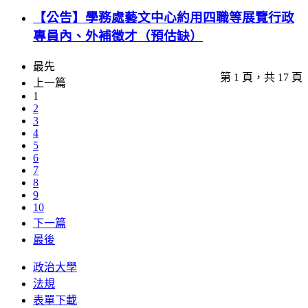
【公告】學務處藝文中心約用四職等展覽行政
專員內、外補徵才（預估缺）
最先
第 1 頁，共 17 頁
上一篇
1
2
3
4
5
6
7
8
9
10
下一篇
最後
政治大學
法規
表單下載