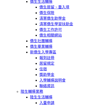
僑生生活輔導
僑生居留、重入境
僑生保險
清寒僑生助學金
清寒僑生學習扶助金
僑生工作許可
僑生相關網站
僑生社團輔導
僑生畢業輔導
新僑生入學專區
報到註冊
居留規定
住宿
獎助學金
入學輔導說明會
聯絡資訊
陸生輔導業務
陸生生活輔導
入臺申請