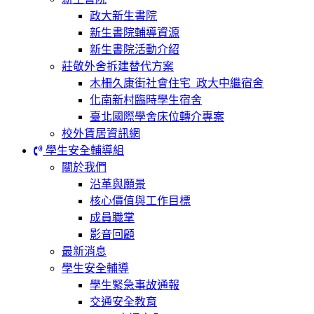
政大新生書院
新生書院輔導資源
新生書院活動介紹
莊敬外舍拆建替代方案
木柵久康街社會住宅_政大中繼宿舍
化南新村臨時學生宿舍
臺北國際學舍床位轉介專案
校外賃居資訊網
學生安全輔導組
關於我們
沿革與願景
核心價值與工作目標
成員職掌
影音回顧
最新消息
學生安全輔導
學生緊急事故通報
交通安全教育