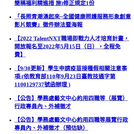
簡稱福利精進措 施)修正規定1份
「長照青潮湧起來~全國健康照護服務形象創意
影片競賽」徵件辦法暨海報
【2022 TalentNXT職場即戰力人才培育計畫，
開放報名至2022年5月15日（日），全程免
費】
【9/30更新】學生申請疫苗接種假相關注意事
項:(依教育部110年9月23日臺教技通字第
1100129737號函辦理 )
【公告】學務處藝文中心約用四職等（展覽）
行政專員內、外補徵才
【公告】學務處藝文中心約用四職等展覽行政
專員內、外補徵才（預估缺）