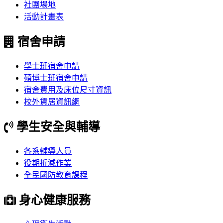
社團場地
活動計畫表
宿舍申請
學士班宿舍申請
碩博士班宿舍申請
宿舍費用及床位尺寸資訊
校外賃居資訊網
學生安全與輔導
各系輔導人員
役期折減作業
全民國防教育課程
身心健康服務