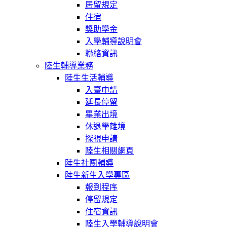
居留規定
住宿
獎助學金
入學輔導說明會
聯絡資訊
陸生輔導業務
陸生生活輔導
入臺申請
延長停留
畢業出境
休退學離境
探視申請
陸生相關網頁
陸生社團輔導
陸生新生入學專區
報到程序
停留規定
住宿資訊
陸生入學輔導說明會