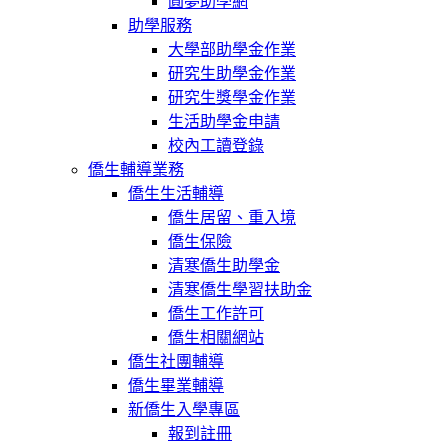
圓夢助學網
助學服務
大學部助學金作業
研究生助學金作業
研究生獎學金作業
生活助學金申請
校內工讀登錄
僑生輔導業務
僑生生活輔導
僑生居留、重入境
僑生保險
清寒僑生助學金
清寒僑生學習扶助金
僑生工作許可
僑生相關網站
僑生社團輔導
僑生畢業輔導
新僑生入學專區
報到註冊