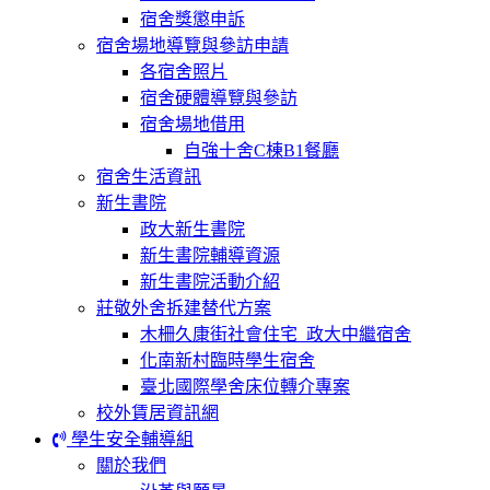
宿舍獎懲申訴
宿舍場地導覽與參訪申請
各宿舍照片
宿舍硬體導覽與參訪
宿舍場地借用
自強十舍C棟B1餐廳
宿舍生活資訊
新生書院
政大新生書院
新生書院輔導資源
新生書院活動介紹
莊敬外舍拆建替代方案
木柵久康街社會住宅_政大中繼宿舍
化南新村臨時學生宿舍
臺北國際學舍床位轉介專案
校外賃居資訊網
學生安全輔導組
關於我們