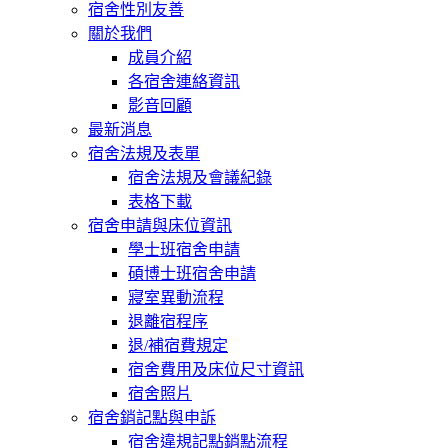
宿舍性別友善
關於我們
成員介紹
各宿舍連絡資訊
影音回顧
最新消息
宿舍法規及表單
宿舍法規及會議紀錄
表格下載
宿舍申請與床位資訊
學士班宿舍申請
碩博士班宿舍申請
寢室異動流程
退離宿程序
退/補宿費規定
宿舍費用及床位尺寸資訊
宿舍照片
宿舍銷記點與申訴
宿舍違規記點銷點流程