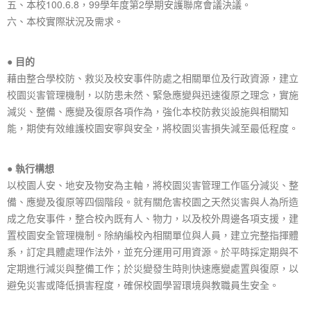
五、本校100.6.8，99學年度第2學期安護聯席會議決議。
六、本校實際狀況及需求。
●
目的
藉由整合學校防、救災及校安事件防處之相關單位及行政資源，建立
校園災害管理機制，以防患未然、緊急應變與迅速復原之理念，實施
減災、整備、應變及復原各項作為，強化本校防救災設施與相關知
能，期使有效維護校園安寧與安全，將校園災害損失減至最低程度。
●
執行構想
以校園人安、地安及物安為主軸，將校園災害管理工作區分減災、整
備、應變及復原等四個階段。就有關危害校園之天然災害與人為所造
成之危安事件，整合校內既有人、物力，以及校外周邊各項支援，建
置校園安全管理機制。除納編校內相關單位與人員，建立完整指揮體
系，訂定具體處理作法外，並充分運用可用資源。於平時採定期與不
定期進行減災與整備工作；於災變發生時則快速應變處置與復原，以
避免災害或降低損害程度，確保校園學習環境與教職員生安全。