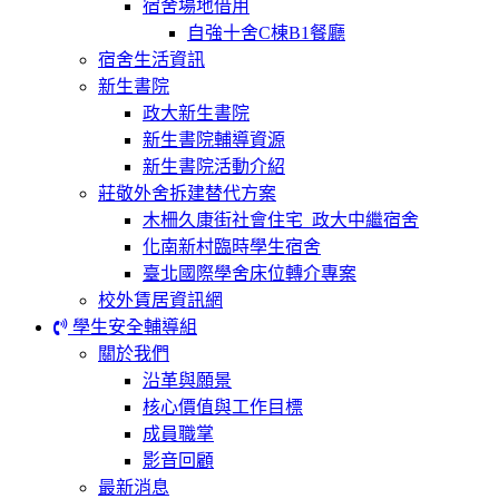
宿舍場地借用
自強十舍C棟B1餐廳
宿舍生活資訊
新生書院
政大新生書院
新生書院輔導資源
新生書院活動介紹
莊敬外舍拆建替代方案
木柵久康街社會住宅_政大中繼宿舍
化南新村臨時學生宿舍
臺北國際學舍床位轉介專案
校外賃居資訊網
學生安全輔導組
關於我們
沿革與願景
核心價值與工作目標
成員職掌
影音回顧
最新消息