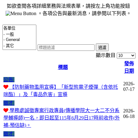
如欲查閱各項詳細業務與法規表單，請按左上角功能按鈕
。各項公告與最新消息，請參閱以下列表。
過濾
顯示數目
發佈
標題
日期
公告
2026-
【防制藥物濫用宣導】「新型態電子煙彈（含依托
07-17
咪酯）」及「毒品危害」宣導
徵才
學務處誠徵專案行政專員(傳播學院大一大二不分系
2026-
06-18
學輔導師)一名，即日起至115年6月29日17時前收件(外
補-預估缺)。
徵才