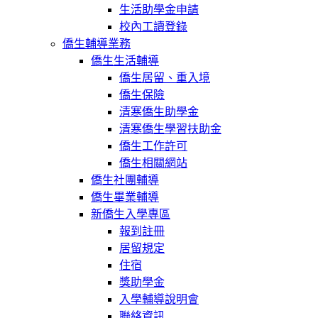
生活助學金申請
校內工讀登錄
僑生輔導業務
僑生生活輔導
僑生居留、重入境
僑生保險
清寒僑生助學金
清寒僑生學習扶助金
僑生工作許可
僑生相關網站
僑生社團輔導
僑生畢業輔導
新僑生入學專區
報到註冊
居留規定
住宿
獎助學金
入學輔導說明會
聯絡資訊