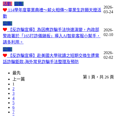
活動
公告
2026-
114學年度畢業典禮〜薪火相傳〜畢業生許願天燈活
03-24
動
公告
【反詐騙宣導】為因應詐騙手法快速演變，內政部
2026-
02-10
警政署於「165打詐儀錶板」導入AI智能客服小幫手，
請多利用。
公告
2026-
【反詐騙宣導】赴美國大學就讀之短期交換生遭電
02-02
話詐騙鉅款-海外常見詐騙手法整理及預防
最先
第 1 頁，共 26 頁
上一篇
1
2
3
4
5
6
7