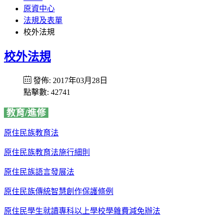
原資中心
法規及表單
校外法規
校外法規
發佈: 2017年03月28日
點擊數: 42741
教育/進修
原住民族教育法
原住民族教育法施行細則
原住民族語言發展法
原住民族傳統智慧創作保護條例
原住民學生就讀專科以上學校學雜費減免辦法