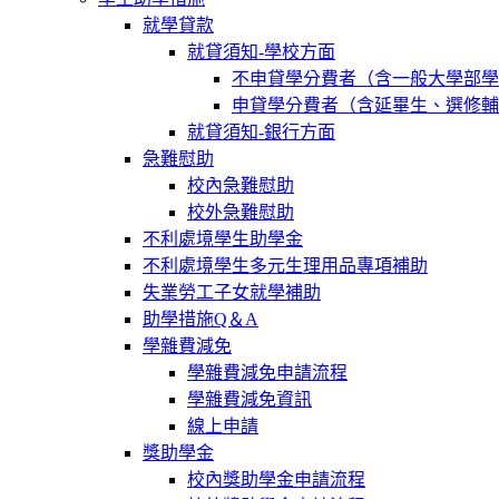
就學貸款
就貸須知-學校方面
不申貸學分費者（含一般大學部學
申貸學分費者（含延畢生、選修輔
就貸須知-銀行方面
急難慰助
校內急難慰助
校外急難慰助
不利處境學生助學金
不利處境學生多元生理用品專項補助
失業勞工子女就學補助
助學措施Q＆A
學雜費減免
學雜費減免申請流程
學雜費減免資訊
線上申請
獎助學金
校內獎助學金申請流程