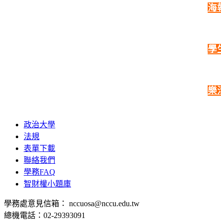
海
學
樂
政治大學
法規
表單下載
聯絡我們
學務FAQ
智財權小題庫
學務處意見信箱： nccuosa@nccu.edu.tw
總機電話：02-29393091