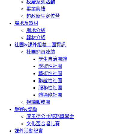
校慶系列活動
畢業典禮
超政新生定位營
場地及器材
場地介紹
器材介紹
社團&課外組義工團資訊
社團網頁連結
學生自治團體
學術性社團
藝術性社團
聯誼性社團
服務性社團
體適能社團
視聽服務團
競賽&獎勵
廖風德公共服務獎學金
文化盃合唱比賽
課外活動紀實