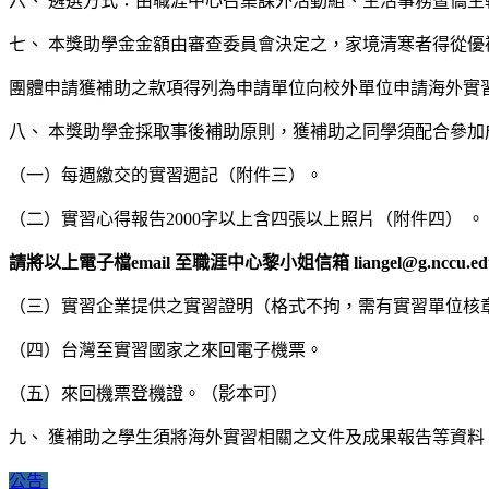
六、 遴選方式：由職涯中心召集課外活動組、生活事務暨僑
七、 本獎助學金金額由審查委員會決定之，家境清寒者得從
團體申請獲補助之款項得列為申請單位向校外單位申請海外實
八、 本獎助學金採取事後補助原則，獲補助之同學須配合參
（一）每週繳交的實習週記（附件三）。
（二）實習心得報告2000字以上含四張以上照片（附件四） 。
請將以上電子檔email 至職涯中心黎小姐信箱 liangel@g.
（三）實習企業提供之實習證明（格式不拘，需有實習單位核
（四）台灣至實習國家之來回電子機票。
（五）來回機票登機證。（影本可）
九、 獲補助之學生須將海外實習相關之文件及成果報告等資
公告