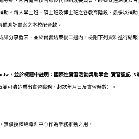
生輔導組、國合處與校內師長代表組成委員會，經審查通過後公告
優補助。每人學士班、碩士班及博士班之各教育階段，最多以補助
習補助計畫案之本校配合款。
加成果分享發表，並於實習結束後二週內，檢附下列資料進行結報
nccu.edu.tw，並於標題中註明：國際性實習活動獎助學金_實習週記
章並可清楚看出實習職務、起訖年月日及實習時數）。
料，無償授權給職涯中心作為業務推動之用。