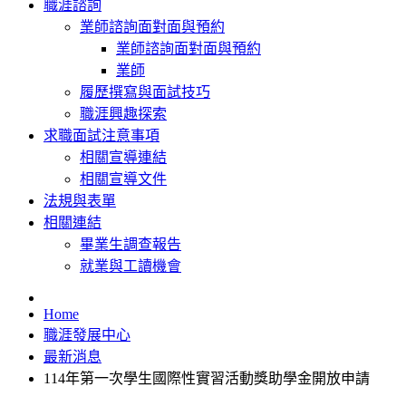
職涯諮詢
業師諮詢面對面與預約
業師諮詢面對面與預約
業師
履歷撰寫與面試技巧
職涯興趣探索
求職面試注意事項
相關宣導連結
相關宣導文件
法規與表單
相關連結
畢業生調查報告
就業與工讀機會
Home
職涯發展中心
最新消息
114年第一次學生國際性實習活動獎助學金開放申請