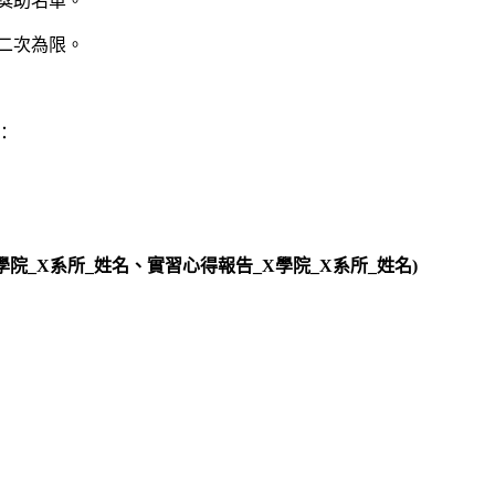
獎助名單。
二次為限。
：
_X學院_X系所_姓名、實習心得報告_X學院_X系所_姓名)