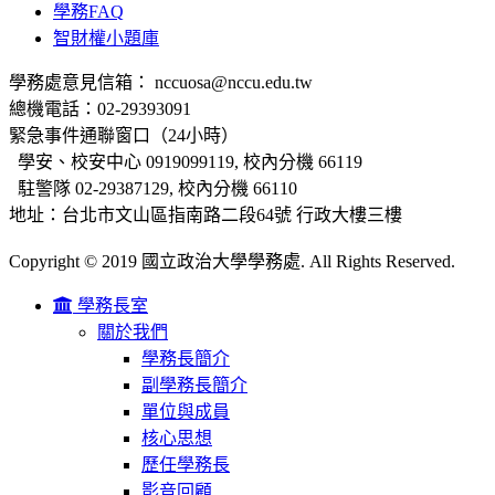
學務FAQ
智財權小題庫
學務處意見信箱： nccuosa@nccu.edu.tw
總機電話：02-29393091
緊急事件通聯窗口（24小時）
學安、校安中心 0919099119, 校內分機 66119
駐警隊 02-29387129, 校內分機 66110
地址：台北市文山區指南路二段64號 行政大樓三樓
Copyright © 2019 國立政治大學學務處. All Rights Reserved.
學務長室
關於我們
學務長簡介
副學務長簡介
單位與成員
核心思想
歷任學務長
影音回顧