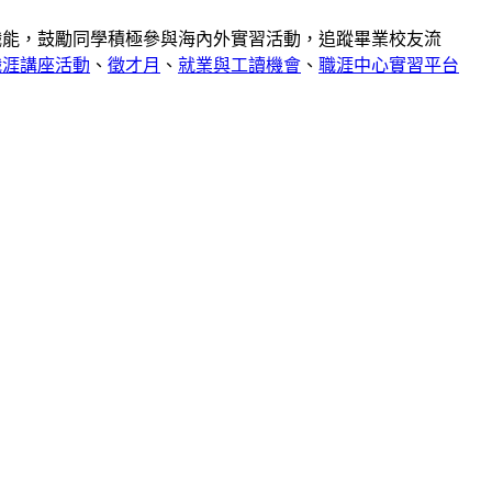
職能，鼓勵同學積極參與海內外實習活動，追蹤畢業校友流
職涯講座活動
、
徵才月
、
就業與工讀機會
、
職涯中心實習平台