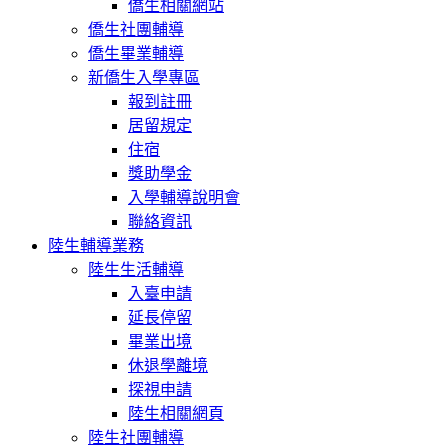
僑生相關網站
僑生社團輔導
僑生畢業輔導
新僑生入學專區
報到註冊
居留規定
住宿
獎助學金
入學輔導說明會
聯絡資訊
陸生輔導業務
陸生生活輔導
入臺申請
延長停留
畢業出境
休退學離境
探視申請
陸生相關網頁
陸生社團輔導