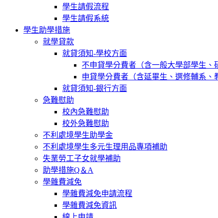
學生請假流程
學生請假系統
學生助學措施
就學貸款
就貸須知-學校方面
不申貸學分費者（含一般大學部學生、
申貸學分費者（含延畢生、選修輔系、
就貸須知-銀行方面
急難慰助
校內急難慰助
校外急難慰助
不利處境學生助學金
不利處境學生多元生理用品專項補助
失業勞工子女就學補助
助學措施Q＆A
學雜費減免
學雜費減免申請流程
學雜費減免資訊
線上申請