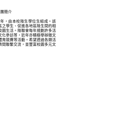
社團簡介
12年，由本校陸生學位生組成。該
區之學生、促進各地區陸生間的相
校園生活。陸聯會每年規劃許多活
文化參訪等，近年亦積極舉辦徵文
體育競賽等活動。希望透過各類活
儕間聯繫交流，並豐富校園多元文