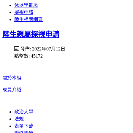
休退學離境
探視申請
陸生相關網頁
陸生親屬探視申請
發佈: 2022年07月12日
點擊數: 45172
關於本組
成員介紹
政治大學
法規
表單下載