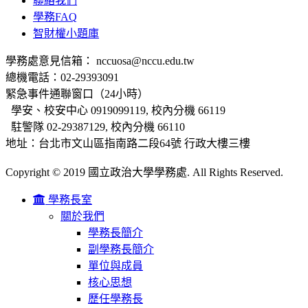
聯絡我們
學務FAQ
智財權小題庫
學務處意見信箱： nccuosa@nccu.edu.tw
總機電話：02-29393091
緊急事件通聯窗口（24小時）
學安、校安中心 0919099119, 校內分機 66119
駐警隊 02-29387129, 校內分機 66110
地址：台北市文山區指南路二段64號 行政大樓三樓
Copyright © 2019 國立政治大學學務處. All Rights Reserved.
學務長室
關於我們
學務長簡介
副學務長簡介
單位與成員
核心思想
歷任學務長