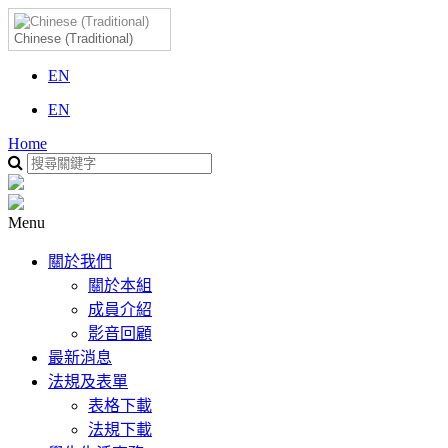
Chinese (Traditional)
EN
EN
Home
Menu
關於我們
關於本組
成員介紹
影音回顧
最新消息
法規及表單
表格下載
法規下載