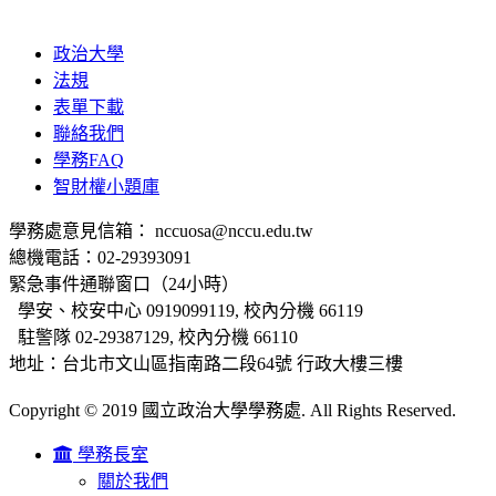
政治大學
法規
表單下載
聯絡我們
學務FAQ
智財權小題庫
學務處意見信箱： nccuosa@nccu.edu.tw
總機電話：02-29393091
緊急事件通聯窗口（24小時）
學安、校安中心 0919099119, 校內分機 66119
駐警隊 02-29387129, 校內分機 66110
地址：台北市文山區指南路二段64號 行政大樓三樓
Copyright © 2019 國立政治大學學務處. All Rights Reserved.
學務長室
關於我們