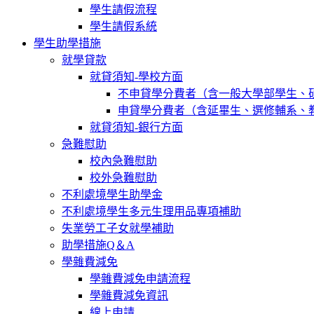
學生請假流程
學生請假系統
學生助學措施
就學貸款
就貸須知-學校方面
不申貸學分費者（含一般大學部學生、
申貸學分費者（含延畢生、選修輔系、
就貸須知-銀行方面
急難慰助
校內急難慰助
校外急難慰助
不利處境學生助學金
不利處境學生多元生理用品專項補助
失業勞工子女就學補助
助學措施Q＆A
學雜費減免
學雜費減免申請流程
學雜費減免資訊
線上申請