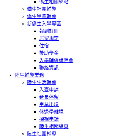
僑生相關網站
僑生社團輔導
僑生畢業輔導
新僑生入學專區
報到註冊
居留規定
住宿
獎助學金
入學輔導說明會
聯絡資訊
陸生輔導業務
陸生生活輔導
入臺申請
延長停留
畢業出境
休退學離境
探視申請
陸生相關網頁
陸生社團輔導