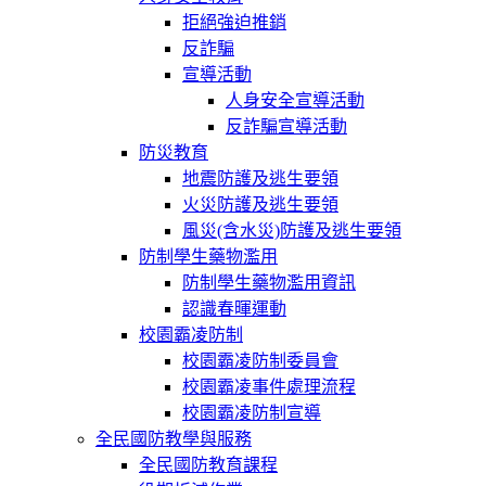
拒絕強迫推銷
反詐騙
宣導活動
人身安全宣導活動
反詐騙宣導活動
防災教育
地震防護及逃生要領
火災防護及逃生要領
風災(含水災)防護及逃生要領
防制學生藥物濫用
防制學生藥物濫用資訊
認識春暉運動
校園霸凌防制
校園霸凌防制委員會
校園霸凌事件處理流程
校園霸凌防制宣導
全民國防教學與服務
全民國防教育課程