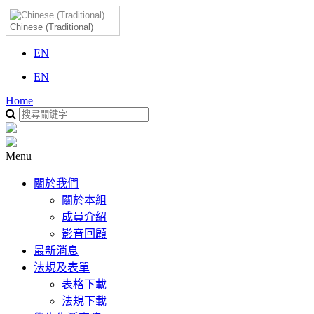
Chinese (Traditional)
EN
EN
Home
Menu
關於我們
關於本組
成員介紹
影音回顧
最新消息
法規及表單
表格下載
法規下載