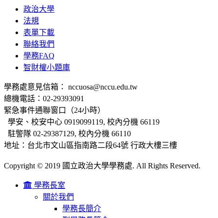
政治大學
法規
表單下載
聯絡我們
學務FAQ
智財權小題庫
學務處意見信箱： nccuosa@nccu.edu.tw
總機電話：02-29393091
緊急事件通聯窗口（24小時）
學安、校安中心 0919099119, 校內分機 66119
駐警隊 02-29387129, 校內分機 66110
地址：台北市文山區指南路二段64號 行政大樓三樓
Copyright © 2019 國立政治大學學務處. All Rights Reserved.
學務長室
關於我們
學務長簡介