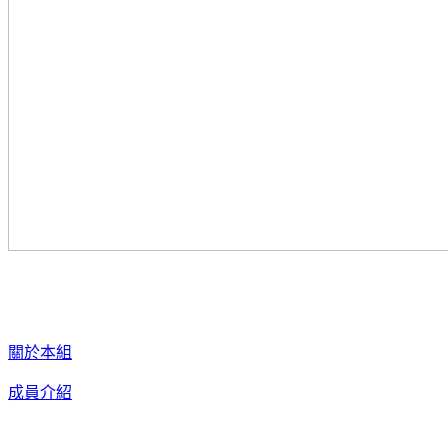
關於本組
成員介紹