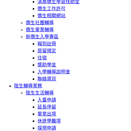
清寒僑生學習扶助金
僑生工作許可
僑生相關網站
僑生社團輔導
僑生畢業輔導
新僑生入學專區
報到註冊
居留規定
住宿
獎助學金
入學輔導說明會
聯絡資訊
陸生輔導業務
陸生生活輔導
入臺申請
延長停留
畢業出境
休退學離境
探視申請