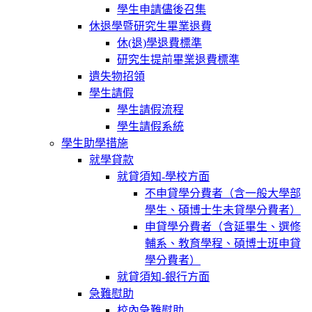
學生申請儘後召集
休退學暨研究生畢業退費
休(退)學退費標準
研究生提前畢業退費標準
遺失物招領
學生請假
學生請假流程
學生請假系統
學生助學措施
就學貸款
就貸須知-學校方面
不申貸學分費者（含一般大學部
學生、碩博士生未貸學分費者）
申貸學分費者（含延畢生、選修
輔系、教育學程、碩博士班申貸
學分費者）
就貸須知-銀行方面
急難慰助
校內急難慰助