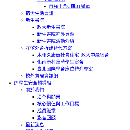
自強十舍C棟B1餐廳
宿舍生活資訊
新生書院
政大新生書院
新生書院輔導資源
新生書院活動介紹
莊敬外舍拆建替代方案
木柵久康街社會住宅_政大中繼宿舍
化南新村臨時學生宿舍
臺北國際學舍床位轉介專案
校外賃居資訊網
學生安全輔導組
關於我們
沿革與願景
核心價值與工作目標
成員職掌
影音回顧
最新消息