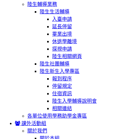
陸生輔導業務
陸生生活輔導
入臺申請
延長停留
畢業出境
休退學離境
探視申請
陸生相關網頁
陸生社團輔導
陸生新生入學專區
報到程序
停留規定
住宿資訊
陸生入學輔導說明會
相關連結
各單位使用學務助學金專區
課外活動組
關於我們
關於本組