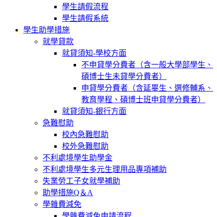
學生請假流程
學生請假系統
學生助學措施
就學貸款
就貸須知-學校方面
不申貸學分費者（含一般大學部學生、
碩博士生未貸學分費者）
申貸學分費者（含延畢生、選修輔系、
教育學程、碩博士班申貸學分費者）
就貸須知-銀行方面
急難慰助
校內急難慰助
校外急難慰助
不利處境學生助學金
不利處境學生多元生理用品專項補助
失業勞工子女就學補助
助學措施Q＆A
學雜費減免
學雜費減免申請流程