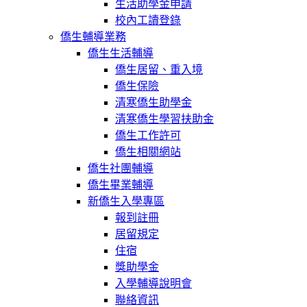
生活助學金申請
校內工讀登錄
僑生輔導業務
僑生生活輔導
僑生居留、重入境
僑生保險
清寒僑生助學金
清寒僑生學習扶助金
僑生工作許可
僑生相關網站
僑生社團輔導
僑生畢業輔導
新僑生入學專區
報到註冊
居留規定
住宿
獎助學金
入學輔導說明會
聯絡資訊