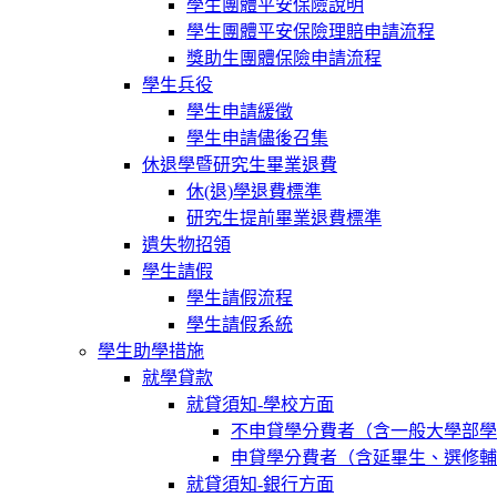
學生團體平安保險說明
學生團體平安保險理賠申請流程
獎助生團體保險申請流程
學生兵役
學生申請緩徵
學生申請儘後召集
休退學暨研究生畢業退費
休(退)學退費標準
研究生提前畢業退費標準
遺失物招領
學生請假
學生請假流程
學生請假系統
學生助學措施
就學貸款
就貸須知-學校方面
不申貸學分費者（含一般大學部學
申貸學分費者（含延畢生、選修輔
就貸須知-銀行方面