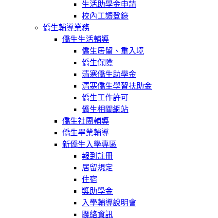
生活助學金申請
校內工讀登錄
僑生輔導業務
僑生生活輔導
僑生居留、重入境
僑生保險
清寒僑生助學金
清寒僑生學習扶助金
僑生工作許可
僑生相關網站
僑生社團輔導
僑生畢業輔導
新僑生入學專區
報到註冊
居留規定
住宿
獎助學金
入學輔導說明會
聯絡資訊