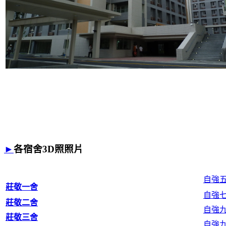
►
各宿舍3D照照片
自強
莊敬一舍
自強
莊敬二舍
自強九
莊敬三舍
自強