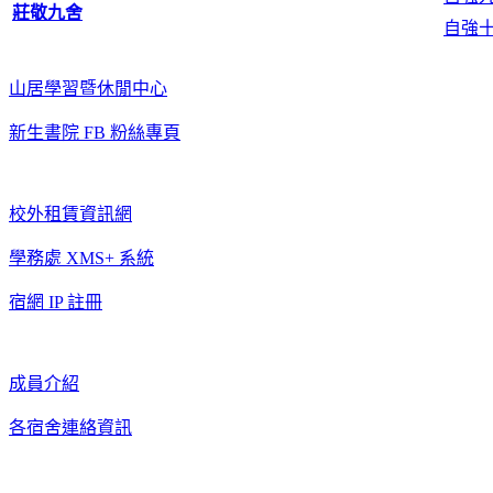
莊敬九舍
自強
山居學習暨休閒中心
新生書院 FB 粉絲專頁
校外租賃資訊網
學務處 XMS+ 系統
宿網 IP 註冊
成員介紹
各宿舍連絡資訊