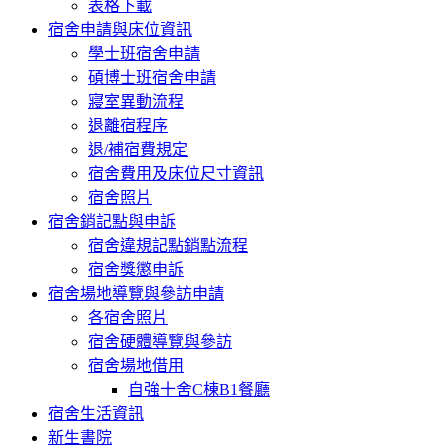
表格下載
宿舍申請與床位資訊
學士班宿舍申請
碩博士班宿舍申請
寢室異動流程
退離宿程序
退/補宿費規定
宿舍費用及床位尺寸資訊
宿舍照片
宿舍銷記點與申訴
宿舍違規記點銷點流程
宿舍獎懲申訴
宿舍場地導覽與參訪申請
各宿舍照片
宿舍硬體導覽與參訪
宿舍場地借用
自強十舍C棟B1餐廳
宿舍生活資訊
新生書院