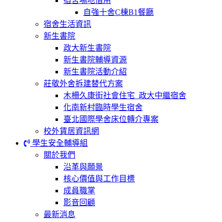
宿舍場地借用
自強十舍C棟B1餐廳
宿舍生活資訊
新生書院
政大新生書院
新生書院輔導資源
新生書院活動介紹
莊敬外舍拆建替代方案
木柵久康街社會住宅_政大中繼宿舍
化南新村臨時學生宿舍
臺北國際學舍床位轉介專案
校外賃居資訊網
學生安全輔導組
關於我們
沿革與願景
核心價值與工作目標
成員職掌
影音回顧
最新消息