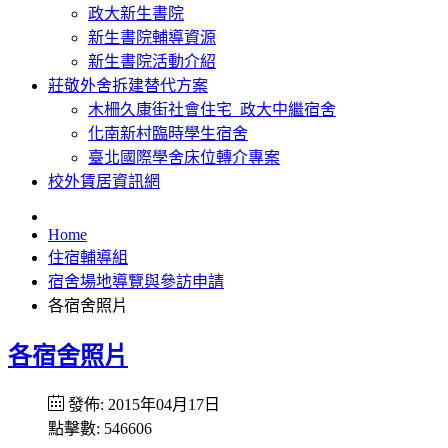
政大新生書院
新生書院輔導資源
新生書院活動介紹
莊敬外舍拆建替代方案
木柵久康街社會住宅_政大中繼宿舍
化南新村臨時學生宿舍
臺北國際學舍床位轉介專案
校外賃居資訊網
Home
住宿輔導組
宿舍場地導覽與參訪申請
各宿舍照片
各宿舍照片
發佈: 2015年04月17日
點擊數: 546606