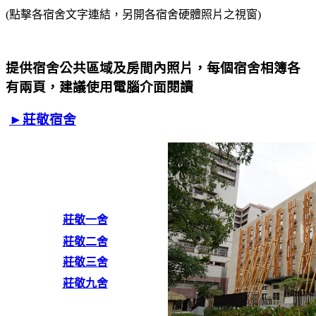
(點擊各宿舍文字連結，另開各宿舍硬體照片之視窗)
提供宿舍公共區域及房間內照片，每個宿舍相簿各
有兩頁，建議使用電腦介面閱讀
►莊敬宿舍
莊敬一舍
莊敬二舍
莊敬三舍
莊敬九舍