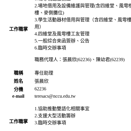
2.場地借用及設備維護與管理(含四維堂、風雩樓
樓、麥側攤位)
3.學生活動器材借用與管理（含四維堂、風雩
用）
工作職掌
4.四維堂及風雩樓工友管理
5.一般綜合來函簽辦、公告
6.臨時交辦事項
職務代理人：張晨欣(62236)、陳幼君(62239)
職稱
專任助理
姓名
張晨欣
62236
分機
e-mail
teresacs@nccu.edu.tw
1.協助推動雙語化相關事宜
2.支援大型活動籌辦
工作職掌
3.臨時交辦事項