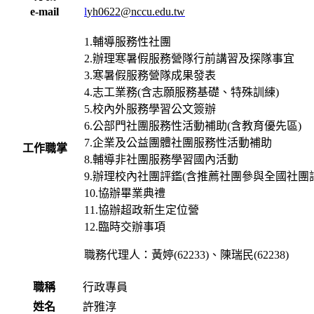
e-mail
l
yh0622@nccu.edu.tw
1.輔導服務性社團
2.辦理寒暑假服務營隊行前講習及探隊事宜
3.寒暑假服務營隊成果發表
4.志工業務(含志願服務基礎、特殊訓練)
5.校內外服務學習公文簽辦
6.公部門社團服務性活動補助(含教育優先區)
7.企業及公益團體社團服務性活動補助
工作職掌
8.輔導非社團服務學習國內活動
9.辦理校內社團評鑑(含推薦社團參與全國社團
10.協辦畢業典禮
11.協辦超政新生定位營
12.臨時交辦事項
職務代理人：黃婷(62233)、陳瑞民(62238)
職稱
行政專員
姓名
許雅淳