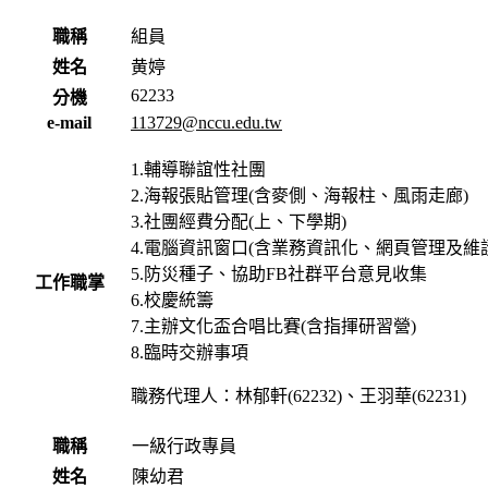
職稱
組員
姓名
黄婷
62233
分機
e-mail
113729@nccu.edu.tw
1.輔導聯誼性社團
2.海報張貼管理(含麥側、海報柱、風雨走廊)
3.社團經費分配(上、下學期)
4.電腦資訊窗口(含業務資訊化、網頁管理及維護
5.防災種子、協助FB社群平台意見收集
工作職掌
6.校慶統籌
7.主辦文化盃合唱比賽(含指揮研習營)
8.臨時交辦事項
職務代理人：林郁軒(62232)、王羽華(62231)
職稱
一級行政專員
姓名
陳幼君