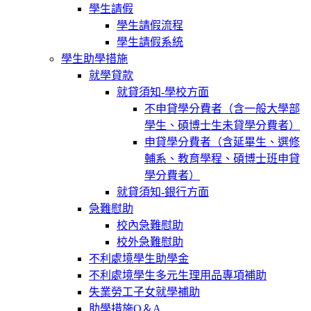
學生請假
學生請假流程
學生請假系統
學生助學措施
就學貸款
就貸須知-學校方面
不申貸學分費者（含一般大學部
學生、碩博士生未貸學分費者）
申貸學分費者（含延畢生、選修
輔系、教育學程、碩博士班申貸
學分費者）
就貸須知-銀行方面
急難慰助
校內急難慰助
校外急難慰助
不利處境學生助學金
不利處境學生多元生理用品專項補助
失業勞工子女就學補助
助學措施Q＆A