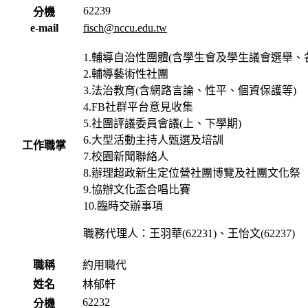
62239
分機
e-mail
fisch@nccu.edu.tw
1.輔導自治性團體(含學生會及學生議會選舉、
2.輔導藝術性社團
3.法治教育(含網路言論、性平、個資保護等)
4.FB社群平台意見收集
5.社團評議委員會議(上、下學期)
6.大型活動主持人甄選及培訓
工作職掌
7.校園新聞聯絡人
8.辦理超政新生定位營社團博覽及社團文化祭
9.協辦文化盃合唱比賽
10.臨時交辦事項
職務代理人：王羽華(62231)、王怡文(62237)
職稱
約用職代
姓名
林郁軒
62232
分機