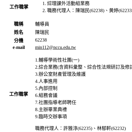
綜理課外活動組業務
工作職掌
職務代理人：陳瑞民(62238)、黄婷(62233
職稱
輔導員
姓名
陳瑞民
62238
分機
e-mail
min112@nccu.edu.tw
1.輔導學術性社團(一)
2.綜合業務(含資料彙整、綜合性法規研訂及修
3.辦公室財產管理及維護
4.人事進用
5.內部控制
工作職掌
6.組務會議
7.社團指導老師聘任
8.主辦畢業典禮
9.臨時交辦事項
職務代理人：許雅淳(62235)、林郁軒(62232)