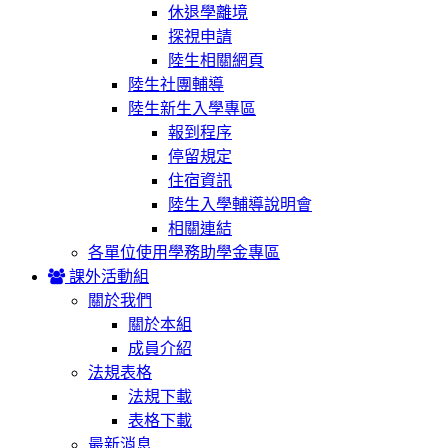
休退學離境
探視申請
陸生相關網頁
陸生社團輔導
陸生新生入學專區
報到程序
停留規定
住宿資訊
陸生入學輔導說明會
相關連結
各單位使用學務助學金專區
課外活動組
關於我們
關於本組
成員介紹
法規表格
法規下載
表格下載
最新消息