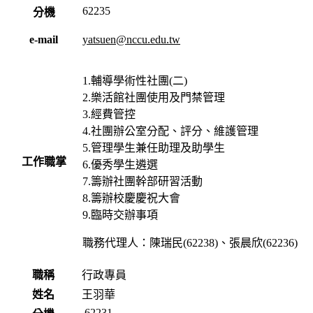
62235
分機
e-mail
yatsuen@nccu.edu.tw
1.輔導學術性社團(二)
2.樂活館社團使用及門禁管理
3.經費管控
4.社團辦公室分配、評分、維護管理
5.管理學生兼任助理及助學生
工作職掌
6.優秀學生遴選
7.籌辦社團幹部研習活動
8.籌辦校慶慶祝大會
9.臨時交辦事項
職務代理人：陳瑞民(62238)、張晨欣(62236)
職稱
行政專員
姓名
王羽華
62231