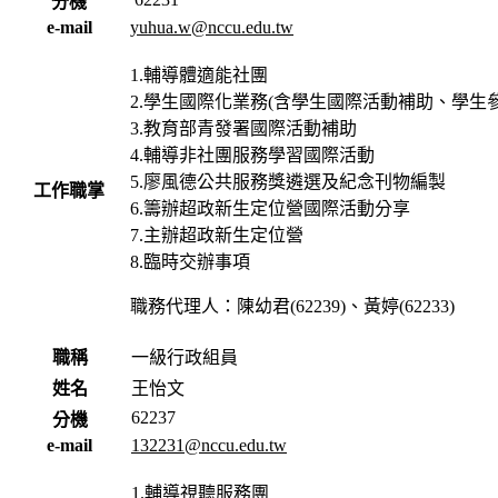
分機
e-mail
yuhua.w@nccu.edu.tw
1.輔導體適能社團
2.學生國際化業務(含學生國際活動補助、學生
3.教育部青發署國際活動補助
4.輔導非社團服務學習國際活動
5.廖風德公共服務獎遴選及紀念刊物編製
工作職掌
6.籌辦超政新生定位營國際活動分享
7.主辦超政新生定位營
8.臨時交辦事項
職務代理人：陳幼君(62239)、黃婷(62233)
職稱
一級行政組員
姓名
王怡文
62237
分機
e-mail
132231@nccu.edu.tw
1.輔導視聽服務團