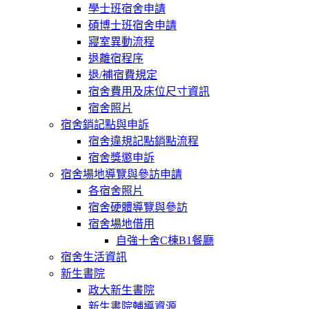
學士班宿舍申請
碩博士班宿舍申請
寢室異動流程
退離宿程序
退/補宿費規定
宿舍費用及床位尺寸資訊
宿舍照片
宿舍銷記點與申訴
宿舍違規記點銷點流程
宿舍獎懲申訴
宿舍場地導覽與參訪申請
各宿舍照片
宿舍硬體導覽與參訪
宿舍場地借用
自強十舍C棟B1餐廳
宿舍生活資訊
新生書院
政大新生書院
新生書院輔導資源