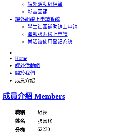
課外活動組相簿
影音回顧
課外組線上申請系統
學生社團補助線上申請
海報張貼線上申請
樂活館使用登記系統
Home
課外活動組
關於我們
成員介紹
成員介紹 Members
職稱
組長
姓名
張富珍
62230
分機