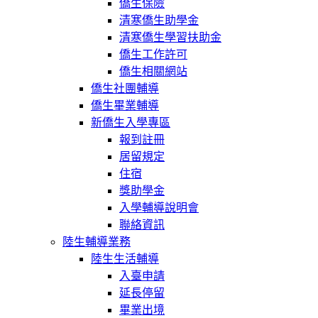
僑生保險
清寒僑生助學金
清寒僑生學習扶助金
僑生工作許可
僑生相關網站
僑生社團輔導
僑生畢業輔導
新僑生入學專區
報到註冊
居留規定
住宿
獎助學金
入學輔導說明會
聯絡資訊
陸生輔導業務
陸生生活輔導
入臺申請
延長停留
畢業出境