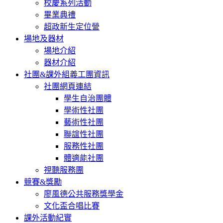
校慶系列活動
畢業典禮
超政新生定位營
場地及器材
場地介紹
器材介紹
社團&課外組義工團資訊
社團網頁連結
學生自治團體
學術性社團
藝術性社團
聯誼性社團
服務性社團
體適能社團
視聽服務團
競賽&獎勵
廖風德公共服務獎學金
文化盃合唱比賽
課外活動紀實