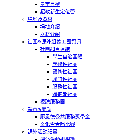
畢業典禮
超政新生定位營
場地及器材
場地介紹
器材介紹
社團&課外組義工團資訊
社團網頁連結
學生自治團體
學術性社團
藝術性社團
聯誼性社團
服務性社團
體適能社團
視聽服務團
競賽&獎勵
廖風德公共服務獎學金
文化盃合唱比賽
課外活動紀實
課外活動組相簿