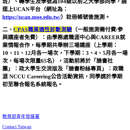
班）、轉學生及學號為104級以前之大學部同學，請
逕上UCAN平台（網址為：
https://ucan.moe.edu.tw/
）註冊帳號後施測。
二、
CPAS職業適性診
斷測驗
（一般施測需付費/參
與講座者免費）：由學務處職涯中心與CAREER就
業情報合作，每學期共舉辦三場講座（上學期：
10、11、12月各一場次，下學期：3、4、5月各一場
次，每場次限量65名），活動前將於「臉書社
團」：政大學生交流版及「臉書粉絲專頁」：政職
涯 NCCU Careering公告活動資訊，同學請於學期
初至聯合報名系統報名。
教育部青年發展署
Contact Taiwan