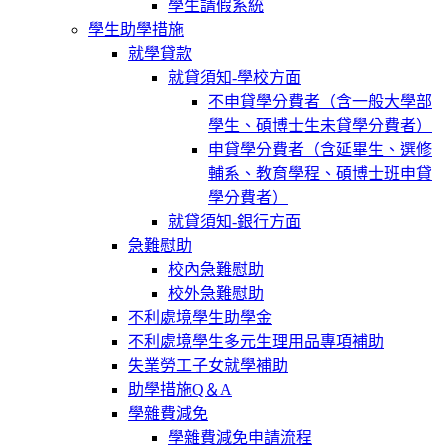
學生請假系統
學生助學措施
就學貸款
就貸須知-學校方面
不申貸學分費者（含一般大學部
學生、碩博士生未貸學分費者）
申貸學分費者（含延畢生、選修
輔系、教育學程、碩博士班申貸
學分費者）
就貸須知-銀行方面
急難慰助
校內急難慰助
校外急難慰助
不利處境學生助學金
不利處境學生多元生理用品專項補助
失業勞工子女就學補助
助學措施Q＆A
學雜費減免
學雜費減免申請流程