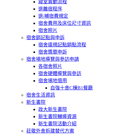
寢室異動流程
退離宿程序
退/補宿費規定
宿舍費用及床位尺寸資訊
宿舍照片
宿舍銷記點與申訴
宿舍違規記點銷點流程
宿舍獎懲申訴
宿舍場地導覽與參訪申請
各宿舍照片
宿舍硬體導覽與參訪
宿舍場地借用
自強十舍C棟B1餐廳
宿舍生活資訊
新生書院
政大新生書院
新生書院輔導資源
新生書院活動介紹
莊敬外舍拆建替代方案