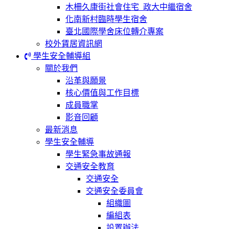
木柵久康街社會住宅_政大中繼宿舍
化南新村臨時學生宿舍
臺北國際學舍床位轉介專案
校外賃居資訊網
學生安全輔導組
關於我們
沿革與願景
核心價值與工作目標
成員職掌
影音回顧
最新消息
學生安全輔導
學生緊急事故通報
交通安全教育
交通安全
交通安全委員會
組織圖
編組表
設置辦法