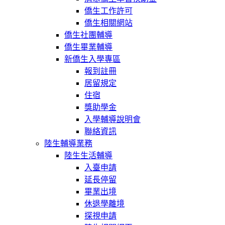
僑生工作許可
僑生相關網站
僑生社團輔導
僑生畢業輔導
新僑生入學專區
報到註冊
居留規定
住宿
獎助學金
入學輔導說明會
聯絡資訊
陸生輔導業務
陸生生活輔導
入臺申請
延長停留
畢業出境
休退學離境
探視申請