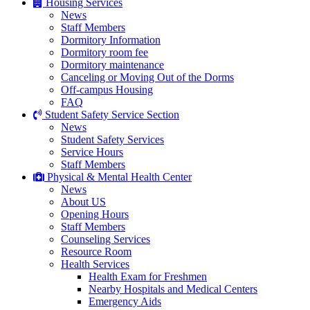
Housing Services
News
Staff Members
Dormitory Information
Dormitory room fee
Dormitory maintenance
Canceling or Moving Out of the Dorms
Off-campus Housing
FAQ
Student Safety Service Section
News
Student Safety Services
Service Hours
Staff Members
Physical & Mental Health Center
News
About US
Opening Hours
Staff Members
Counseling Services
Resource Room
Health Services
Health Exam for Freshmen
Nearby Hospitals and Medical Centers
Emergency Aids