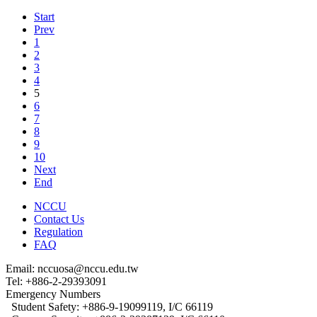
Start
Prev
1
2
3
4
5
6
7
8
9
10
Next
End
NCCU
Contact Us
Regulation
FAQ
Email: nccuosa@nccu.edu.tw
Tel: +886-2-29393091
Emergency Numbers
Student Safety: +886-9-19099119, I/C 66119