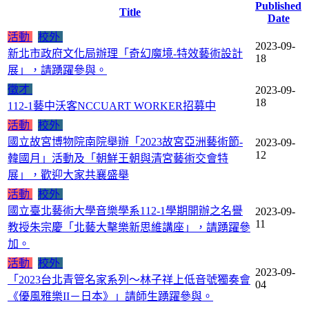
Published
Title
Date
活動
校外
2023-09-
新北市政府文化局辦理「奇幻魔境-特效藝術設計
18
展」，請踴躍參與。
徵才
2023-09-
18
112-1藝中沃客NCCUART WORKER招募中
活動
校外
國立故宮博物院南院舉辦「2023故宮亞洲藝術節-
2023-09-
12
韓國月」活動及「朝鮮王朝與清宮藝術交會特
展」，歡迎大家共襄盛舉
活動
校外
國立臺北藝術大學音樂學系112-1學期開辦之名譽
2023-09-
11
教授朱宗慶「北藝大擊樂新思維講座」，請踴躍參
加。
活動
校外
2023-09-
「2023台北青管名家系列～林子祥上低音號獨奏會
04
《優風雅樂II－日本》」請師生踴躍參與。