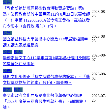
公告
「教育部補助辦理藝術教育活動實施要點」第6
2023-08-
點，業經教育部於中華民國112年8月23日以臺教師
25
（一）字第 1122603260A號令修正發布，茲檢送發
布令影本（含行政 規則）1份。
校外
2023-08-
國立勤益科技大學藝術中心開放113年展覽檔期申
23
請，請大家踴躍參與
公告
校內
2023-08-
學務處藝文中心112學年度第1學期場地借用及鋼琴
07
琴房登記注意事項
公告
2023-08-
轉知文化部修正「藝文採購勞務契約範本」、「藝
02
文採購財物契約範本」各1份，請查照。
徵才
校外
臺北市政府文化局所屬臺北數位藝術中心辦理
2023-07-
25
「2023年度第三期實習生招募計畫」，請踴躍申
請。