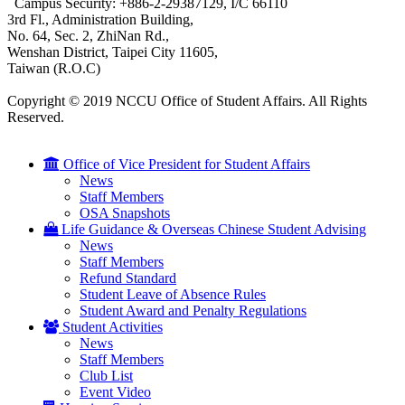
Campus Security: +886-2-29387129, I/C 66110
3rd Fl., Administration Building,
No. 64, Sec. 2, ZhiNan Rd.,
Wenshan District, Taipei City 11605,
Taiwan (R.O.C)
Copyright © 2019 NCCU Office of Student Affairs. All Rights
Reserved.
Office of Vice President for Student Affairs
News
Staff Members
OSA Snapshots
Life Guidance & Overseas Chinese Student Advising
News
Staff Members
Refund Standard
Student Leave of Absence Rules
Student Award and Penalty Regulations
Student Activities
News
Staff Members
Club List
Event Video