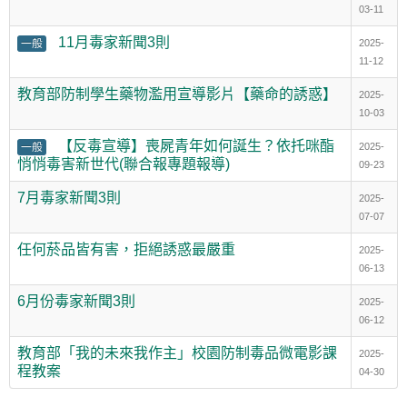
03-11
11月毒家新聞3則
一般
2025-
11-12
教育部防制學生藥物濫用宣導影片【藥命的誘惑】
2025-
10-03
【反毒宣導】喪屍青年如何誕生？依托咪酯
一般
2025-
悄悄毒害新世代(聯合報專題報導)
09-23
7月毒家新聞3則
2025-
07-07
任何菸品皆有害，拒絕誘惑最嚴重
2025-
06-13
6月份毒家新聞3則
2025-
06-12
教育部「我的未來我作主」校園防制毒品微電影課
2025-
程教案
04-30