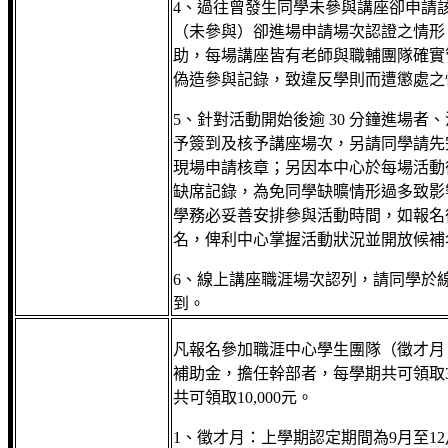
4、過往曾發生同學未參與講座卻申請
（未參與）卻進場申請場次認證之情形
助，每場講座皆有老師與職輔團隊確實
偽造參與記錄，致違反學則而遭懲處之
5、針對活動開始後逾 30 分鐘進場
予簽到及核予講座場次，另請同學請先
現場申請核章；另因本中心於每場活動
缺席記錄，為免同學缺曠情形過多致影
學務必妥善安排參與活動時間，如報名
名，俾利中心掌握活動狀況並開放候補
6、線上講座職涯場次認列，請同學於
到。
凡報名參加職涯中心學生團隊（徵才月
補助金，擔任幹部者，每學期共可領取30
共可領取10,000元。
1、徵才月：上學期認定期間為9月至1