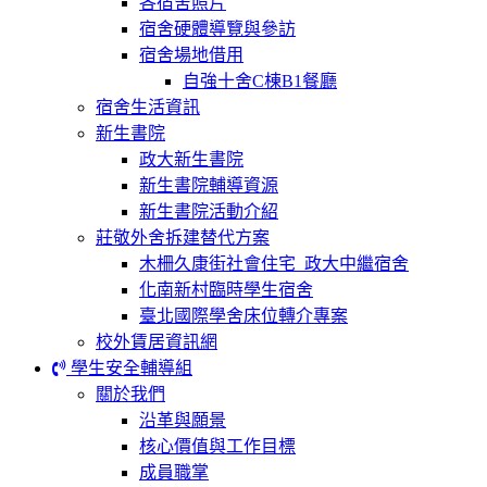
各宿舍照片
宿舍硬體導覽與參訪
宿舍場地借用
自強十舍C棟B1餐廳
宿舍生活資訊
新生書院
政大新生書院
新生書院輔導資源
新生書院活動介紹
莊敬外舍拆建替代方案
木柵久康街社會住宅_政大中繼宿舍
化南新村臨時學生宿舍
臺北國際學舍床位轉介專案
校外賃居資訊網
學生安全輔導組
關於我們
沿革與願景
核心價值與工作目標
成員職掌