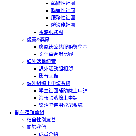
藝術性社團
聯誼性社團
服務性社團
體適能社團
視聽服務團
競賽&獎勵
廖風德公共服務獎學金
文化盃合唱比賽
課外活動紀實
課外活動組相簿
影音回顧
課外組線上申請系統
學生社團補助線上申請
海報張貼線上申請
樂活館使用登記系統
住宿輔導組
宿舍性別友善
關於我們
成員介紹