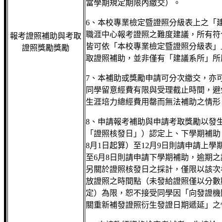
當學期規定期限內繳交）。
6、本校專業檢定暨證照分級表上之「
職涯中心報考證照之難度建議，所有符
報考證照補助與考取
皆可依「本校專業檢定暨證照分級表」
證照獎勵獎勵
取證照補助，並非僅有「建議系所」所
7、本補助或獎勵申請可分次繳交，亦
同學留意經費有限與受理截止時間，避
生涯培力總經費用罄而無法補助之情形
8、申請報考補助與申請考取獎勵以發
「證照核發日」）認定上、下學期補助
8月1日起算）至12月9日則請申請上學
至6月8日則請申請下學期補助，逾期
另關於證照核發日之採計，僅限以該次
放證照之時間點（未發給證照僅以分數
定）為限，恕不接受同學因「向發證機
關重新補發證照衍生發證日期遞延」之