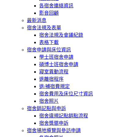
各宿舍連絡資訊
影音回顧
最新消息
宿舍法規及表單
宿舍法規及會議紀錄
表格下載
宿舍申請與床位資訊
學士班宿舍申請
碩博士班宿舍申請
寢室異動流程
退離宿程序
退/補宿費規定
宿舍費用及床位尺寸資訊
宿舍照片
宿舍銷記點與申訴
宿舍違規記點銷點流程
宿舍獎懲申訴
宿舍場地導覽與參訪申請