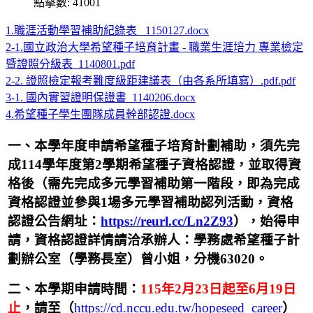
點擊數: 41001
1.職涯活動學習補助紀錄表 _1150127.docx
2-1.國立政治大學希望種子培育計畫 - 職業生涯培力 專業檢定
暨證照分級表_1140801.pdf
2-2. 證照檢定報考難度級距建議表（由各系所填寫）.pdf.pdf
3-1. 國內實習證明保證書_1140206.docx
4.希望種子學生團隊成員幹部認證.docx
一、本學年度申請希望種子培育計劃補助，須先完
成114學年度第2學期希望種子資格認證，並取得資
格後（需先完成多元學習補助第一階段，即為完成
資格認證並參與1場多元學習補助認列活動，資格
認證公告網址：
https://reurl.cc/Ln2Z93
）
，始得申
請，資格認證詳情請洽承辦人：學務處希望種子計
劃辦公室（學務長室）曾小姐，分機63020。
二、本學期申請時間：
115
年2月23日起至6月19日
止
，
請至（
https://cd.nccu.edu.tw/hopeseed_career
）