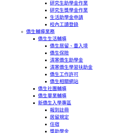
研究生助學金作業
研究生獎學金作業
生活助學金申請
校內工讀登錄
僑生輔導業務
僑生生活輔導
僑生居留、重入境
僑生保險
清寒僑生助學金
清寒僑生學習扶助金
僑生工作許可
僑生相關網站
僑生社團輔導
僑生畢業輔導
新僑生入學專區
報到註冊
居留規定
住宿
獎助學金